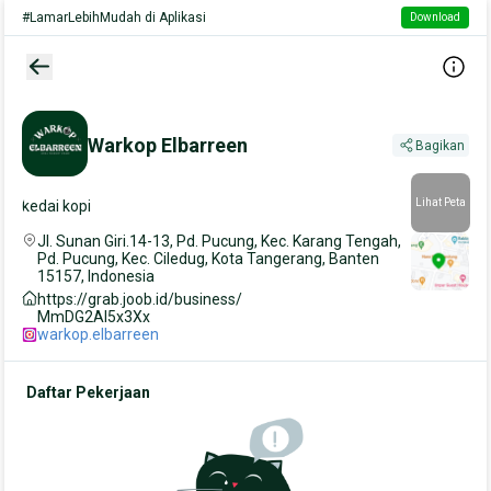
#LamarLebihMudah di Aplikasi
Download
back button
Warkop Elbarreen
Bagikan
Lihat Peta
kedai kopi
Jl. Sunan Giri.14-13, Pd. Pucung, Kec. Karang Tengah,
Pd. Pucung, Kec. Ciledug, Kota Tangerang, Banten
15157, Indonesia
https://grab.joob.id/business/
MmDG2Al5x3Xx
warkop.elbarreen
Daftar Pekerjaan