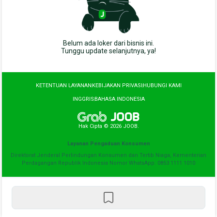
Belum ada loker dari bisnis ini.

Tunggu update selanjutnya, ya!
KETENTUAN LAYANAN
KEBIJAKAN PRIVASI
HUBUNGI KAMI
INGGRIS
BAHASA INDONESIA
Hak Cipta © 2026 JOOB.
Layanan Pengaduan Konsumen
Direktorat Jenderal Perlindungan Konsumen dan Tertib Niaga, Kementerian
Perdagangan Republik Indonesia Nomor WhatsApp: 0853 1111 1010