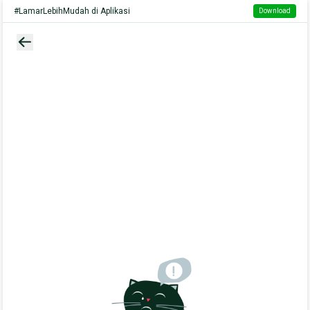
#LamarLebihMudah di Aplikasi
Download
back button